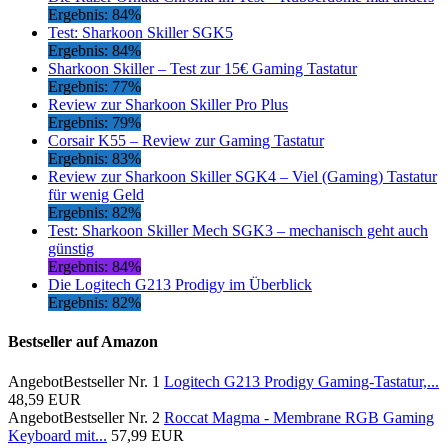
Ergebnis: 84%
Test: Sharkoon Skiller SGK5
Ergebnis: 84%
Sharkoon Skiller – Test zur 15€ Gaming Tastatur
Ergebnis: 77%
Review zur Sharkoon Skiller Pro Plus
Ergebnis: 79%
Corsair K55 – Review zur Gaming Tastatur
Ergebnis: 83%
Review zur Sharkoon Skiller SGK4 – Viel (Gaming) Tastatur
für wenig Geld
Ergebnis: 82%
Test: Sharkoon Skiller Mech SGK3 – mechanisch geht auch
günstig
Ergebnis: 84%
Die Logitech G213 Prodigy im Überblick
Ergebnis: 82%
Bestseller auf Amazon
Angebot
Bestseller Nr. 1
Logitech G213 Prodigy Gaming-Tastatur,...
48,59 EUR
Angebot
Bestseller Nr. 2
Roccat Magma - Membrane RGB Gaming
Keyboard mit...
57,99 EUR