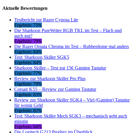
Aktuelle Bewertungen
Testbericht zur Razer Cynosa Lite
Ergebnis: 75%
Die Sharkoon PureWriter RGB TKL im Test – Flach und
auch gut?
Ergebnis: 79%
Die Razer Ornata Chroma im Test – Rubberdome mal anders
Ergebnis: 84%
Test: Sharkoon Skiller SGK5
Ergebnis: 84%
Sharkoon Skiller – Test zur 15€ Gaming Tastatur
Ergebnis: 77%
Review zur Sharkoon Skiller Pro Plus
Ergebnis: 79%
Corsair K55 – Review zur Gaming Tastatur
Ergebnis: 83%
Review zur Sharkoon Skiller SGK4 – Viel (Gaming) Tastatur
für wenig Geld
Ergebnis: 82%
Test: Sharkoon Skiller Mech SGK3 – mechanisch geht auch
günstig
Ergebnis: 84%
Die Logitech G213 Prodigy im Überblick