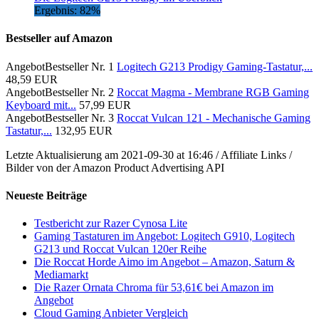
Ergebnis: 82%
Bestseller auf Amazon
Angebot
Bestseller Nr. 1
Logitech G213 Prodigy Gaming-Tastatur,...
48,59 EUR
Angebot
Bestseller Nr. 2
Roccat Magma - Membrane RGB Gaming
Keyboard mit...
57,99 EUR
Angebot
Bestseller Nr. 3
Roccat Vulcan 121 - Mechanische Gaming
Tastatur,...
132,95 EUR
Letzte Aktualisierung am 2021-09-30 at 16:46 / Affiliate Links /
Bilder von der Amazon Product Advertising API
Neueste Beiträge
Testbericht zur Razer Cynosa Lite
Gaming Tastaturen im Angebot: Logitech G910, Logitech
G213 und Roccat Vulcan 120er Reihe
Die Roccat Horde Aimo im Angebot – Amazon, Saturn &
Mediamarkt
Die Razer Ornata Chroma für 53,61€ bei Amazon im
Angebot
Cloud Gaming Anbieter Vergleich